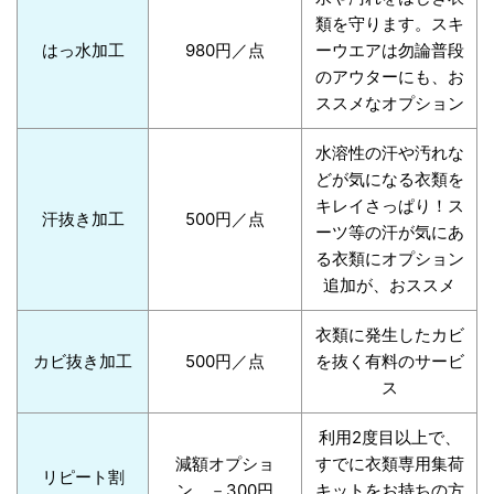
類を守ります。スキ
はっ水加工
980円／点
ーウエアは勿論普段
のアウターにも、お
ススメなオプション
水溶性の汗や汚れな
どが気になる衣類を
キレイさっぱり！ス
汗抜き加工
500円／点
ーツ等の汗が気にあ
る衣類にオプション
追加が、おススメ
衣類に発生したカビ
カビ抜き加工
500円／点
を抜く有料のサービ
ス
利用2度目以上で、
減額オプショ
すでに衣類専用集荷
リピート割
ン －300円
キットをお持ちの方